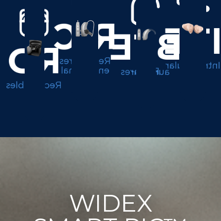
RIC
IT
BTE
RD
Receptores
Intrauricular
en el canal
Retro-auriculares
Recargables
WIDEX