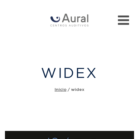
WIDEX
Inicio
/
widex