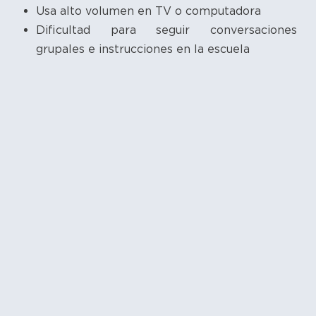
Usa alto volumen en TV o computadora
Dificultad para seguir conversaciones
grupales e instrucciones en la escuela
Soluciones para la pérdida auditiva infantil
Un diagnóstico de hipoacusia suele ser
devastador para los padres, sin embargo, es
importante que sepan que las pérdidas auditivas
tienen solución y hay que procurar la solución lo
más pronto posible.
Las soluciones pueden ser clínicas médicas y/o
quirúrgicas, en la mayoría de las pérdidas
conductivas, y a través de dispositivos como los
auxiliares auditivos y los implantes cocleares, en
el caso de las pérdidas neurosensoriales.